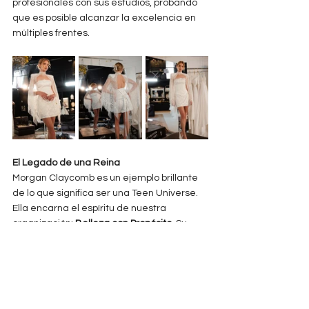
profesionales con sus estudios, probando 
que es posible alcanzar la excelencia en 
múltiples frentes.
El Legado de una Reina
Morgan Claycomb es un ejemplo brillante 
de lo que significa ser una Teen Universe. 
Ella encarna el espíritu de nuestra 
organización: 
Belleza con Propósito
. Su 
paso por el certamen la preparó para un 
mundo más grande, enseñándole la 
importancia de la disciplina, la oratoria y, 
sobre todo, la resiliencia.
En este 15o Aniversario, celebramos a 